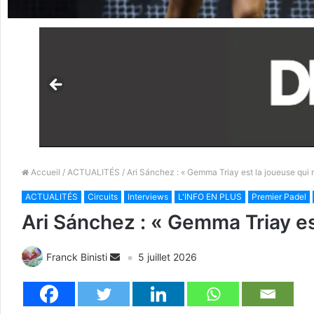
Accueil
/
ACTUALITÉS
/ Ari Sánchez : « Gemma Triay est la joueuse qui m’
ACTUALITÉS
Circuits
Interviews
L'INFO EN PLUS
Premier Padel
Ari Sánchez : « Gemma Triay est
Franck Binisti
5 juillet 2026