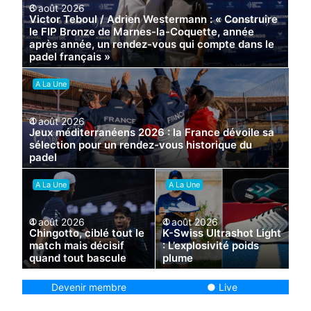
6 août 2026
Victor Teboul / Adrien Westermann : « Construire
le FIP Bronze de Marnes-la-Coquette, année
après année, un rendez-vous qui compte dans le
padel français »
Moins de quatre mois après une première édition
A La Une
unanimement saluée, le FIP…
4 août 2026
Jeux méditerranéens 2026 : la France dévoile sa
sélection pour un rendez-vous historique du
padel
Le rendez-vous est historique. Du 21 août au 3
A La Une
A La Une
septembre 2026, Tarente,…
4 août 2026
4 août 2026
Chingotto, ciblé tout le
K-Swiss Ultrashot Light
match mais décisif
: L’explosivité poids
quand tout bascule
plume
Federico Chingotto n’a
Après avoir joué avec les
Devenir membre
● Live
probablement pas
Ultra Court Padel l’an
disputé son meilleur
dernier, puis testé…