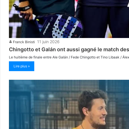
11 juin 2026
Franck Binisti
Chingotto et Galán ont aussi gagné le match des
Le huitième de finale entre Ale Galán / Fede Chingotto et Tino Libaak / Ále
Lire plus »