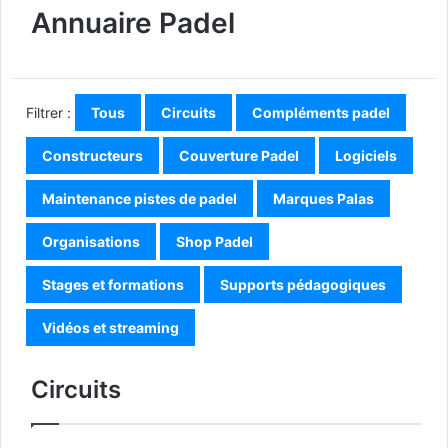
Annuaire Padel
Filtrer :
Tous
Circuits
Compléments padel
Constructeurs
Couverture Padel
Logiciels
Maintenance pistes de padel
Marques Palas
Organisations
Shop Padel
Stages et formations
Supports pédagogiques
Vidéos et streaming
Circuits