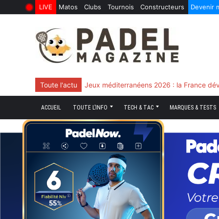
LIVE
Matos
Clubs
Tournois
Constructeurs
Devenir
6 Août 2026
10 Juin 2026
Skip
to
content
Toute l'actu
Jeux méditerranéens 2026 : la France dév
ACCUEIL
TOUTE L’INFO
TECH & TAC
MARQUES & TESTS