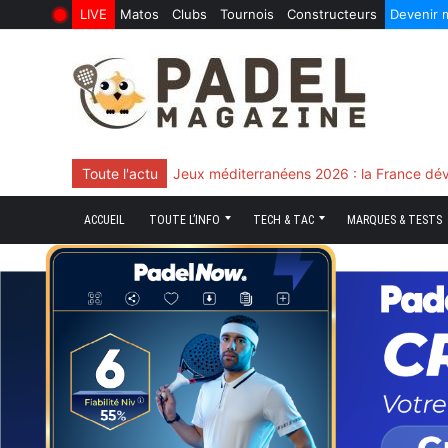
LIVE
Matos
Clubs
Tournois
Constructeurs
Devenir
6 Août 2026
10 Juin 2026
Skip
to
content
Toute l'actu
Jeux méditerranéens 2026 : la France dév
ACCUEIL
TOUTE L’INFO
TECH & TAC
MARQUES & TESTS