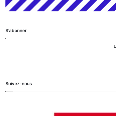
S’abonner
L
Suivez-nous