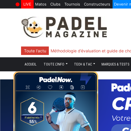
LIVE
Matos
Clubs
Tournois
Constructeurs
Devenir
10 Juin 2026
Skip
to
content
Toute l'actu
Méthodologie d’évaluation et guide de ch
ACCUEIL
TOUTE L’INFO
TECH & TAC
MARQUES & TESTS