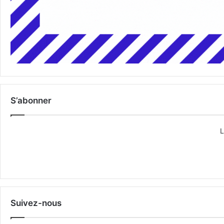
S’abonner
L
Suivez-nous