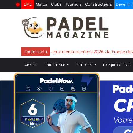
LIVE
Matos
Clubs
Tournois
Constructeurs
Devenir
6 Août 2026
10 Juin 2026
Skip
to
content
Toute l'actu
Chingotto, ciblé tout le match mais décisi
ACCUEIL
TOUTE L’INFO
TECH & TAC
MARQUES & TESTS