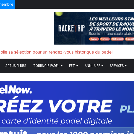
 membre
f quand tout bascule
ACTUS CLUBS
TOURNOIS PADEL
FFT
ANNUAIRE
SERVICES