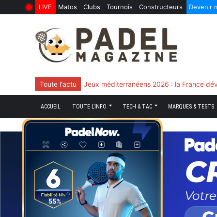
LIVE
Matos
Clubs
Tournois
Constructeurs
Devenir
6 Août 2026
10 Juin 2026
Skip
to
content
Toute l'actu
Chingotto, ciblé tout le match mais décisi
ACCUEIL
TOUTE L’INFO
TECH & TAC
MARQUES & TESTS