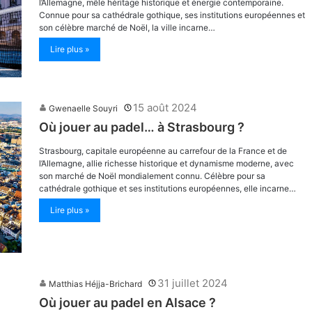
l’Allemagne, mêle héritage historique et énergie contemporaine.
Connue pour sa cathédrale gothique, ses institutions européennes et
son célèbre marché de Noël, la ville incarne…
Lire plus »
15 août 2024
Gwenaelle Souyri
Où jouer au padel… à Strasbourg ?
Strasbourg, capitale européenne au carrefour de la France et de
l’Allemagne, allie richesse historique et dynamisme moderne, avec
son marché de Noël mondialement connu. Célèbre pour sa
cathédrale gothique et ses institutions européennes, elle incarne…
Lire plus »
31 juillet 2024
Matthias Héjja-Brichard
Où jouer au padel en Alsace ?