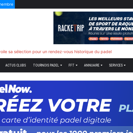
 membre
f quand tout bascule
ACTUS CLUBS
TOURNOIS PADEL
FFT
ANNUAIRE
SERVICES