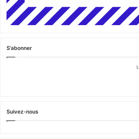
S’abonner
L
Suivez-nous