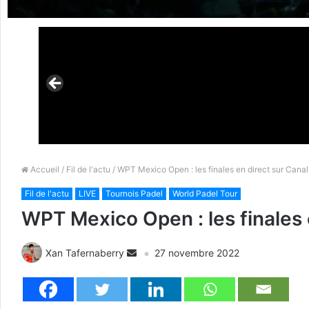
Accueil
/
Fil de l'actu
/ WPT Mexico Open : les finales en direct sur Canal
Fil de l'actu
LIVE
Tournois Padel
World Padel Tour
WPT Mexico Open : les finales 
Xan Tafernaberry
27 novembre 2022