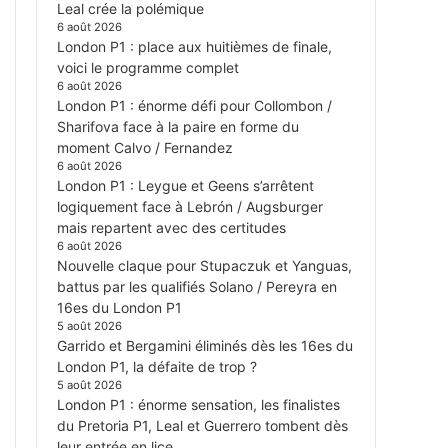
Leal crée la polémique
6 août 2026
London P1 : place aux huitièmes de finale,
voici le programme complet
6 août 2026
London P1 : énorme défi pour Collombon /
Sharifova face à la paire en forme du
moment Calvo / Fernandez
6 août 2026
London P1 : Leygue et Geens s’arrêtent
logiquement face à Lebrón / Augsburger
mais repartent avec des certitudes
6 août 2026
Nouvelle claque pour Stupaczuk et Yanguas,
battus par les qualifiés Solano / Pereyra en
16es du London P1
5 août 2026
Garrido et Bergamini éliminés dès les 16es du
London P1, la défaite de trop ?
5 août 2026
London P1 : énorme sensation, les finalistes
du Pretoria P1, Leal et Guerrero tombent dès
leur entrée en lice