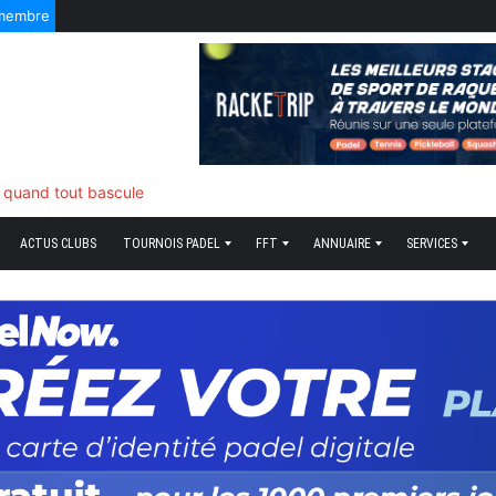
 membre
5 Août 2026
f quand tout bascule
ACTUS CLUBS
TOURNOIS PADEL
FFT
ANNUAIRE
SERVICES