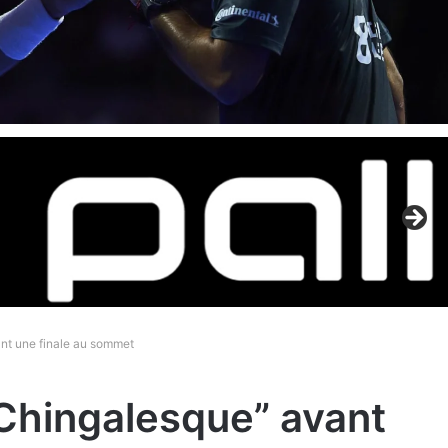
ant une finale au sommet
“Chingalesque” avant