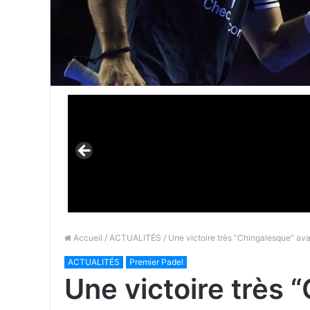
Accueil
/
ACTUALITÉS
/ Une victoire très “Chingalesque” av
ACTUALITÉS
Premier Padel
Une victoire très 