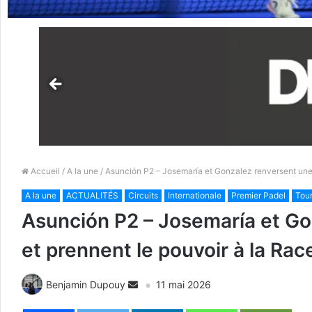
Accueil
/
A la une
/ Asunción P2 – Josemaría et Gonzalez renversent une 4
A la une
ACTUALITÉS
Circuits
Internationale
Premier Padel
Tour
Asunción P2 – Josemaría et Gon
et prennent le pouvoir à la Rac
Benjamin Dupouy
11 mai 2026