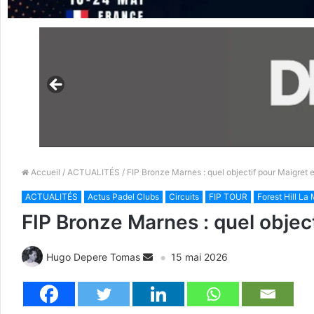
Accueil
/
ACTUALITÉS
/ FIP Bronze Marnes : quel objectif pour Maigret e
ACTUALITÉS
Actus Padel Clubs
Circuits
FIP TOUR
Forest Hill L
FIP Bronze Marnes : quel object
Hugo Depere Tomas
15 mai 2026