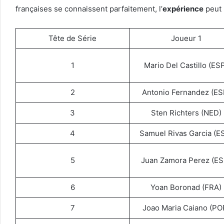
françaises se connaissent parfaitement, l’
expérience
peut 
Tête de Série
Joueur 1
1
Mario Del Castillo (ES
2
Antonio Fernandez (ES
3
Sten Richters (NED)
4
Samuel Rivas Garcia (E
5
Juan Zamora Perez (ES
6
Yoan Boronad (FRA)
7
Joao Maria Caiano (PO