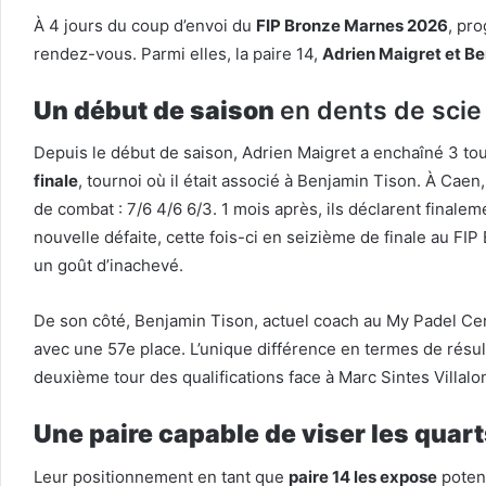
À 4 jours du coup d’envoi du
FIP Bronze Marnes 2026
, pr
rendez-vous. Parmi elles, la paire 14,
Adrien Maigret et B
Un début de saison
en dents de scie
Depuis le début de saison, Adrien Maigret a enchaîné 3 tour
finale
, tournoi où il était associé à Benjamin Tison. À Caen,
de combat : 7/6 4/6 6/3. 1 mois après, ils déclarent finalem
nouvelle défaite, cette fois-ci en seizième de finale au F
un goût d’inachevé.
De son côté, Benjamin Tison, actuel coach au My Padel Cente
avec une 57e place. L’unique différence en termes de résulta
deuxième tour des qualifications face à Marc Sintes Villalon
Une paire capable de viser les quar
Leur positionnement en tant que
paire 14 les expose
potent