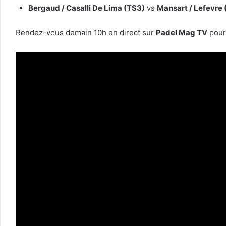
Bergaud / Casalli De Lima (TS3)
vs
Mansart / Lefevre 
Rendez-vous demain 10h en direct sur
Padel Mag TV
pour