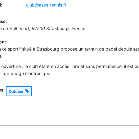
:
club@ases-tennis.fr
ss:
 La Holtzmatt, 67200 Strasbourg, France
on:
xe sportif situé à Strasbourg propose un terrain de padel depuis se
t.
’ouverture : le club étant en accès libre et sans permanence, il est ouv
s par badge électronique.
es:
Outdoor