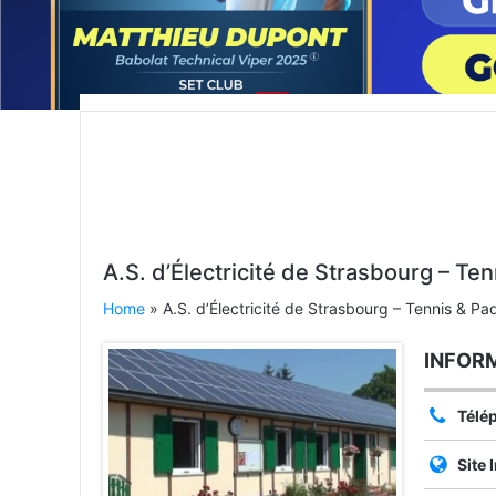
A.S. d’Électricité de Strasbourg – Te
Home
» A.S. d’Électricité de Strasbourg – Tennis & Pa
INFOR
Télé
Site 