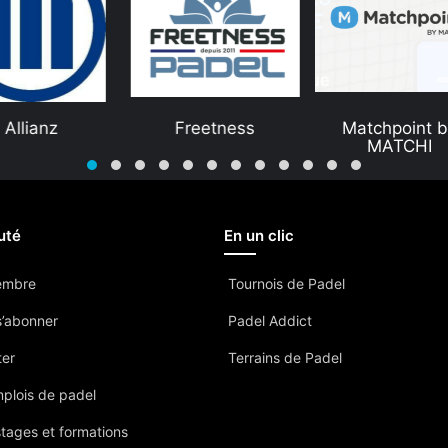
Freetness
Matchpoint by
Manzaspor
MATCHI
uté
En un clic
embre
Tournois de Padel
’abonner
Padel Addict
ter
Terrains de Padel
mplois de padel
stages et formations