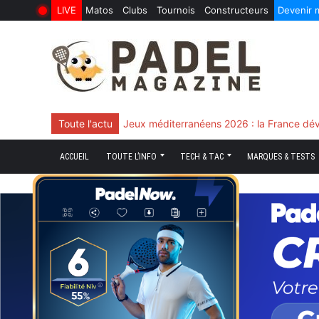
LIVE
Matos
Clubs
Tournois
Constructeurs
Devenir
6 Août 2026
10 Juin 2026
Skip
to
content
Toute l'actu
Chingotto, ciblé tout le match mais décisi
ACCUEIL
TOUTE L’INFO
TECH & TAC
MARQUES & TESTS