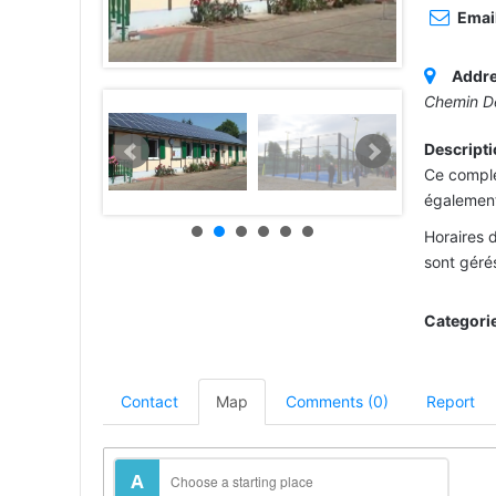
Email
Addre
Chemin De
Descripti
Ce comple
égalemen
Horaires d
sont géré
Categori
Contact
Map
Comments (0)
Report