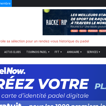
 membre
f quand tout bascule
ACTUS CLUBS
TOURNOIS PADEL
FFT
ANNUAIRE
SERVICES