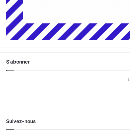
S’abonner
L
Suivez-nous