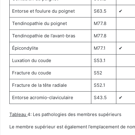
Entorse et foulure du poignet
S63.5
✔︎
Tendinopathie du poignet
M77.8
Tendinopathie de l’avant-bras
M77.8
Épicondylite
M77.1
✔︎
Luxation du coude
S53.1
Fracture du coude
S52
Fracture de la tête radiale
S52.1
Entorse acromio-claviculaire
S43.5
✔︎
Tableau
4: Les pathologies des membres supérieurs
Le membre supérieur est également l’emplacement de nom