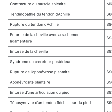
Contracture du muscle soléaire
M6
Tendinopathie du tendon d’Achille
S8
Rupture du tendon d’Achille
S8
Entorse de la cheville avec arrachement
S9
ligamentaire
Entorse de la cheville
S9
Syndrome du carrefour postérieur
Rupture de l’aponévrose plantaire
S9
Aponévrosite plantaire
S9
Entorse d’une articulation du pied
S9
Ténosynovite d’un tendon fléchisseur du pied
S9