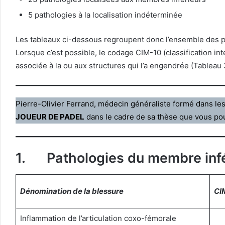
5 pathologies à la localisation indéterminée
Les tableaux ci-dessous regroupent donc l’ensemble des pa
Lorsque c’est possible, le codage CIM-10 (classification in
associée à la ou aux structures qui l’a engendrée (Tableau 3,
Pierre-Olivier Ferrand, médecin généraliste formé dans le
JOUEUR DE PADEL
dans le cadre de sa thèse que vous pou
1. Pathologies du membre infé
Dénomination de la blessure
CI
Inflammation de l’articulation coxo-fémorale