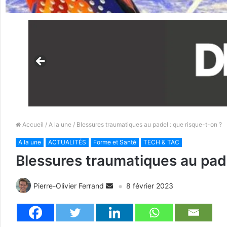
Accueil
/
A la une
/ Blessures traumatiques au padel : que risque-t-on ?
A la une
ACTUALITÉS
Forme et Santé
TECH & TAC
Blessures traumatiques au pade
Pierre-Olivier Ferrand
8 février 2023