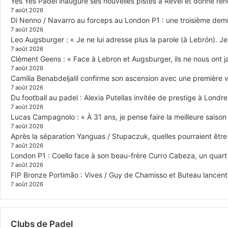
Yes Yes Padel inaugure ses nouvelles pistes à Revel et donne re
7 août 2026
Di Nenno / Navarro au forceps au London P1 : une troisième demi-
7 août 2026
Leo Augsburger : « Je ne lui adresse plus la parole (à Lebrón). Je 
7 août 2026
Clément Geens : « Face à Lebron et Augsburger, ils ne nous ont j
7 août 2026
Camilia Benabdeljalil confirme son ascension avec une première vi
7 août 2026
Du football au padel : Alexia Putellas invitée de prestige à Londre
7 août 2026
Lucas Campagnolo : « À 31 ans, je pense faire la meilleure saison
7 août 2026
Après la séparation Yanguas / Stupaczuk, quelles pourraient être 
7 août 2026
London P1 : Coello face à son beau-frère Curro Cabeza, un quar
7 août 2026
FIP Bronze Portimão : Vives / Guy de Chamisso et Buteau lancent 
7 août 2026
Clubs de Padel