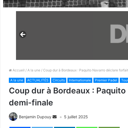
Accueil
/
A la une
/ Coup dur à Bordeaux : Paquito Navarro déclare forfai
A la une
ACTUALITÉS
Circuits
Internationale
Premier Padel
Tour
Coup dur à Bordeaux : Paquito 
demi-finale
Benjamin Dupouy
5 juillet 2025