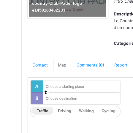
1195 Che
country-Club-Padel-logo-
e1459163432233
Descripti
Le Countr
d'un cadr
Categori
Contact
Map
Comments (0)
Report
Traffic
Driving
Walking
Cycling