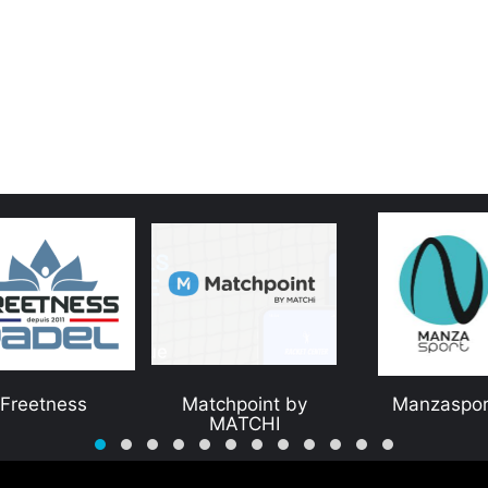
atchpoint by
Manzasport
Overstim.
MATCHI