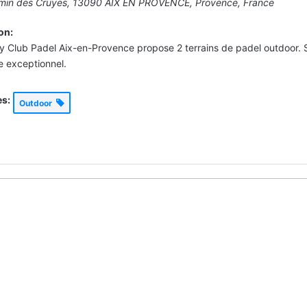
min des Cruyes, 13090 AIX EN PROVENCE
,
Provence, France
on:
y Club Padel Aix-en-Provence propose 2 terrains de padel outdoor. Si
e exceptionnel.
es:
Outdoor