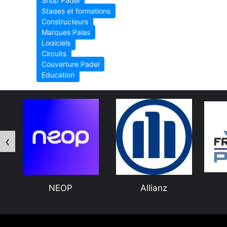
Shop Padel
Stages et formations
Constructeurs
Marques Palas
Logiciels
Circuits
Couverture Padel
Education
‹
Allianz
Freetness
M