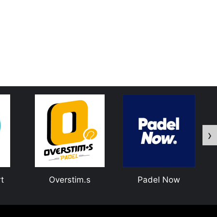
›
s
Padel Now
WORLD PADEL
QUEST