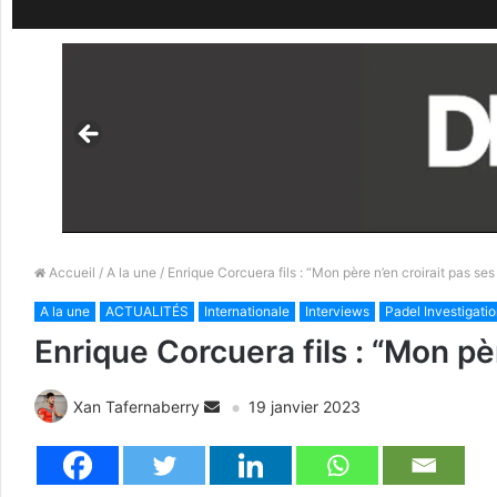
Accueil
/
A la une
/ Enrique Corcuera fils : “Mon père n’en croirait pas ses
A la une
ACTUALITÉS
Internationale
Interviews
Padel Investigati
Enrique Corcuera fils : “Mon pèr
Xan Tafernaberry
19 janvier 2023