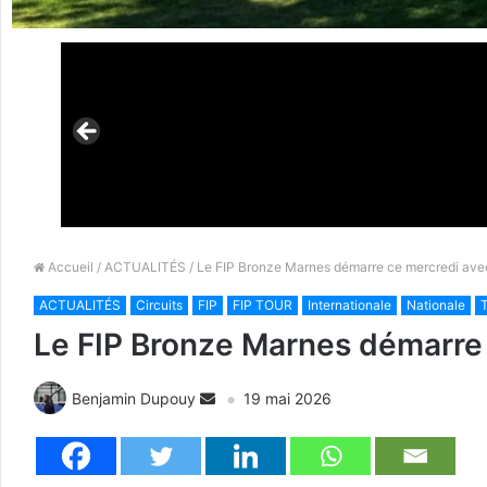
Accueil
/
ACTUALITÉS
/ Le FIP Bronze Marnes démarre ce mercredi avec
ACTUALITÉS
Circuits
FIP
FIP TOUR
Internationale
Nationale
T
Le FIP Bronze Marnes démarre 
Benjamin Dupouy
19 mai 2026