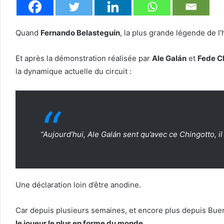
Quand
Fernando Belasteguín
, la plus grande légende de l’
Et après la démonstration réalisée par
Ale Galán
et
Fede C
la dynamique actuelle du circuit :
“Aujourd’hui, Ale Galán sent qu’avec ce Chingotto, i
Une déclaration loin d’être anodine.
Car depuis plusieurs semaines, et encore plus depuis Bueno
le joueur le plus en forme du monde
.