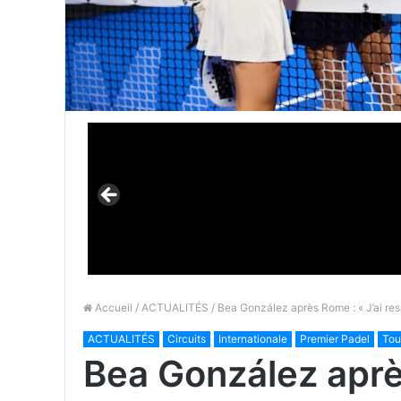
Accueil
/
ACTUALITÉS
/ Bea González après Rome : « J’ai ress
ACTUALITÉS
Circuits
Internationale
Premier Padel
Tou
Bea González après