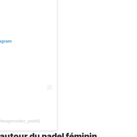
tagram
@beagonzalez_padel)
 autour du padel féminin