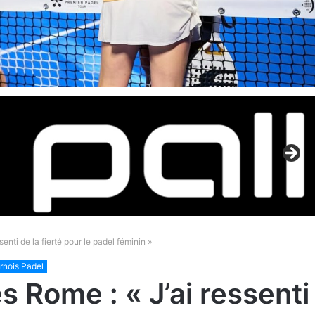
enti de la fierté pour le padel féminin »
rnois Padel
 Rome : « J’ai ressenti