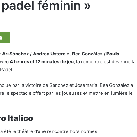
e padel féminin »
e
Ari Sánchez /
Andrea Ustero
et
Bea González /
Paula
 Avec
4 heures et 12 minutes de jeu
, la rencontre est devenue la
 Padel.
nclue par la victoire de Sánchez et Josemaría, Bea González a
re le spectacle offert par les joueuses et mettre en lumière le
o Italico
 a été le théâtre d’une rencontre hors normes.