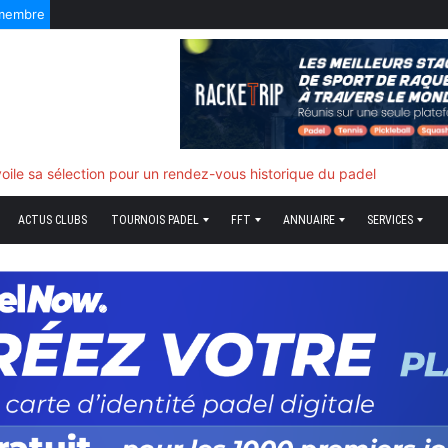
 membre
f quand tout bascule
ACTUS CLUBS
TOURNOIS PADEL
FFT
ANNUAIRE
SERVICES