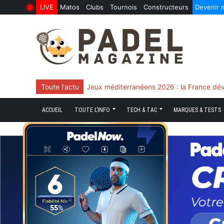
LIVE
Matos
Clubs
Tournois
Constructeurs
Devenir
6 Août 2026
10 Juin 2026
Skip
to
content
Toute l'actu
Chingotto, ciblé tout le match mais décisi
ACCUEIL
TOUTE L’INFO
TECH & TAC
MARQUES & TESTS