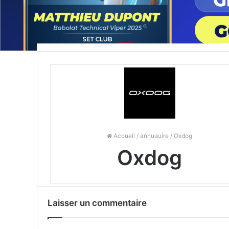
Accueil
/
annuauire
/ Oxdog
Oxdog
Laisser un commentaire