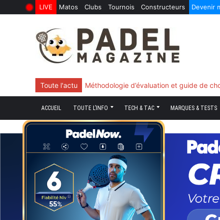
LIVE
Matos
Clubs
Tournois
Constructeurs
Devenir
10 Juin 2026
Skip
to
content
Toute l'actu
Méthodologie d’évaluation et guide de ch
ACCUEIL
TOUTE L’INFO
TECH & TAC
MARQUES & TESTS