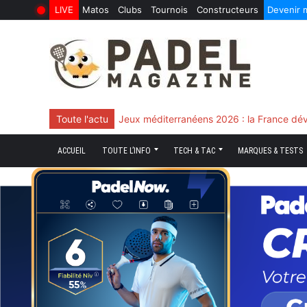
LIVE
Matos
Clubs
Tournois
Constructeurs
Devenir
6 Août 2026
10 Juin 2026
Skip
to
content
Toute l'actu
Chingotto, ciblé tout le match mais décisi
ACCUEIL
TOUTE L’INFO
TECH & TAC
MARQUES & TESTS