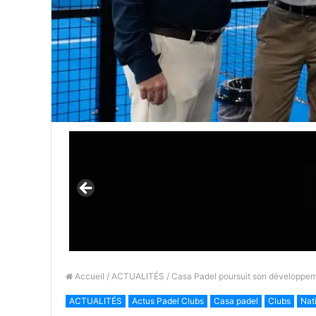
Accueil
/
ACTUALITÉS
/ Casa Padel poursuit son développem
ACTUALITÉS
Actus Padel Clubs
Casa padel
Clubs
Nat