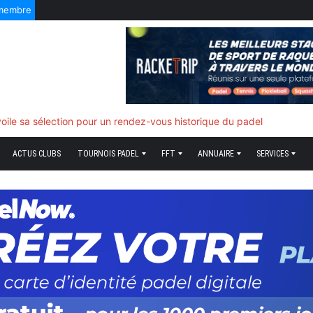
 membre
f quand tout bascule
ACTUS CLUBS
TOURNOIS PADEL
FFT
ANNUAIRE
SERVICES