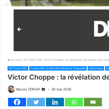
Accueil
/
ACTUALITÉS
/ Victor Choppe : la révélation de Marnes qui vise
ACTUALITÉS
Forest Hill La Marche Marne la Coquette
Interviews
N
Victor Choppe : la révélation d
Maceo ZERHAT
29 mai 2026