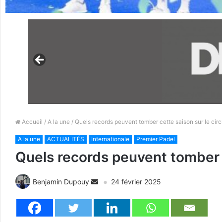
Accueil
/
A la une
/ Quels records peuvent tomber cette saison sur le circ
A la une
ACTUALITÉS
Internationale
Premier Padel
Quels records peuvent tomber c
Benjamin Dupouy
24 février 2025