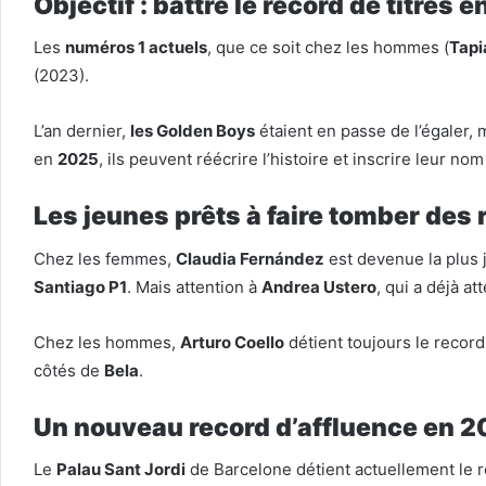
Objectif : battre le record de titres 
Les
numéros 1 actuels
, que ce soit chez les hommes (
Tapi
(2023).
L’an dernier,
les Golden Boys
étaient en passe de l’égaler,
en
2025
, ils peuvent réécrire l’histoire et inscrire leur no
Les jeunes prêts à faire tomber des 
Chez les femmes,
Claudia Fernández
est devenue la plus 
Santiago P1
. Mais attention à
Andrea Ustero
, qui a déjà at
Chez les hommes,
Arturo Coello
détient toujours le recor
côtés de
Bela
.
Un nouveau record d’affluence en 2
Le
Palau Sant Jordi
de Barcelone détient actuellement le r