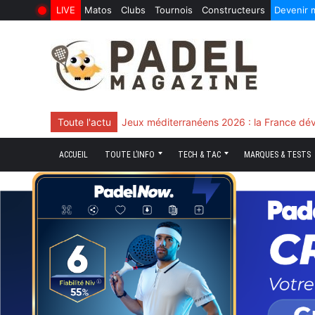
LIVE
Matos
Clubs
Tournois
Constructeurs
Devenir
6 Août 2026
10 Juin 2026
Skip
to
content
Toute l'actu
Chingotto, ciblé tout le match mais décisi
ACCUEIL
TOUTE L’INFO
TECH & TAC
MARQUES & TESTS