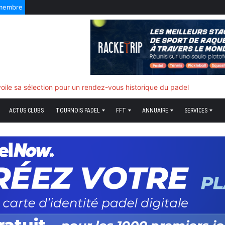
 membre
f quand tout bascule
ACTUS CLUBS
TOURNOIS PADEL
FFT
ANNUAIRE
SERVICES