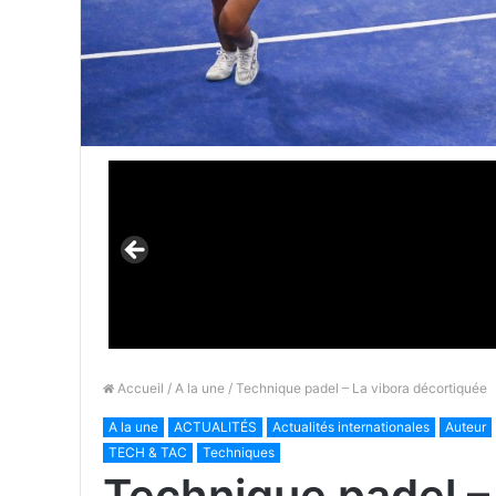
Accueil
/
A la une
/ Technique padel – La vibora décortiquée
A la une
ACTUALITÉS
Actualités internationales
Auteur
TECH & TAC
Techniques
Technique padel –