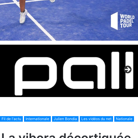
Fil de l'actu
Internationale
Julien Bondia
Les vidéos du net
Nationale
 La vibora décortiquée