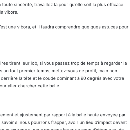
toute sincérité, travaillez la pour qu’elle soit la plus efficace
la vibora.
 c’est une vibora, et il faudra comprendre quelques astuces pour
res tirent leur lob, si vous passez trop de temps à regarder la
s un tout premier temps, mettez-vous de profil, main non
ée derrière la tête et le coude dominant à 90 degrés avec votre
ur aller chercher cette balle.
ement et ajustement par rapport à la balle haute envoyée par
savoir si nous pourrons frapper, avoir un lieu d’impact devant
 nous saurons si nous pouvons jouer un coup d’attaque ou de