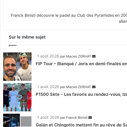
Franck Binisti découvre le padel au Club des Pyramides en 2009 
alla
Sur le même sujet
1 août 2026
par
Maceo ZERHAT
FIP Tour – Blanqué / Joris en demi-finales e
1 août 2026
par
Maceo ZERHAT
P1500 Sète – Les favoris au rendez-vous, Iz
1 août 2026
par
Franck Binisti
Galán et Chingotto mettent fin au rêve de Sa