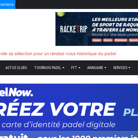
 membre
5 Août 2026
f quand tout bascule
ACTUS CLUBS
TOURNOIS PADEL
FFT
ANNUAIRE
SERVICES