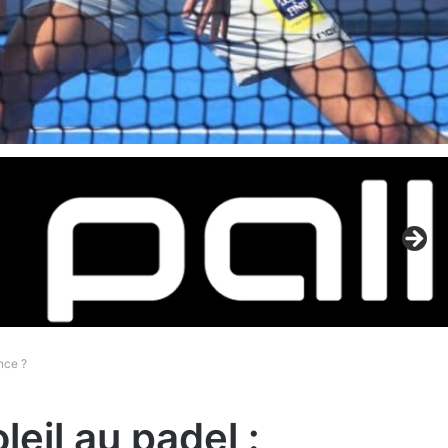
nce ?
eil au padel :