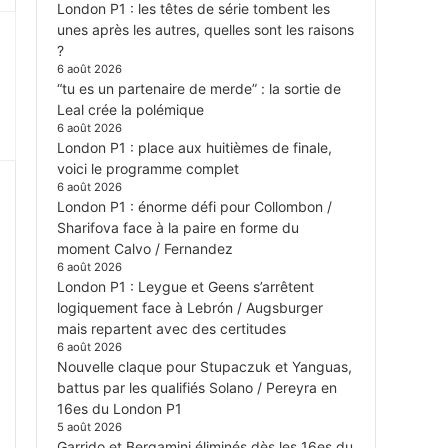
London P1 : les têtes de série tombent les
unes après les autres, quelles sont les raisons
?
6 août 2026
“tu es un partenaire de merde” : la sortie de
Leal crée la polémique
6 août 2026
London P1 : place aux huitièmes de finale,
voici le programme complet
6 août 2026
London P1 : énorme défi pour Collombon /
Sharifova face à la paire en forme du
moment Calvo / Fernandez
6 août 2026
London P1 : Leygue et Geens s’arrêtent
logiquement face à Lebrón / Augsburger
mais repartent avec des certitudes
6 août 2026
Nouvelle claque pour Stupaczuk et Yanguas,
battus par les qualifiés Solano / Pereyra en
16es du London P1
5 août 2026
Garrido et Bergamini éliminés dès les 16es du