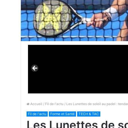
Accueil
/
Fil de l'actu
/ Les Lunettes de soleil au padel : tenda
Fil de l'actu
Forme et Santé
TECH & TAC
Les Lunettes de sol