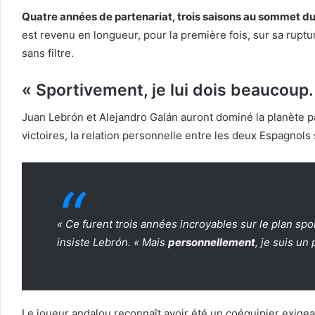
Quatre années de partenariat, trois saisons au sommet du 
est revenu en longueur, pour la première fois, sur sa rupt
sans filtre.
« Sportivement, je lui dois beaucoup.
Juan Lebrón et Alejandro Galán auront dominé la planète pad
victoires, la relation personnelle entre les deux Espagnols
« Ce furent trois années incroyables sur le plan spo
insiste Lebrón. « Mais
personnellement
, je suis un
Le joueur andalou reconnaît avoir été un coéquipier exigea