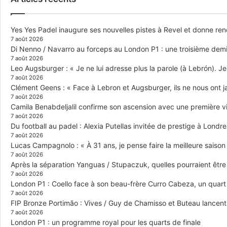
Yes Yes Padel inaugure ses nouvelles pistes à Revel et donne re
7 août 2026
Di Nenno / Navarro au forceps au London P1 : une troisième demi-
7 août 2026
Leo Augsburger : « Je ne lui adresse plus la parole (à Lebrón). Je 
7 août 2026
Clément Geens : « Face à Lebron et Augsburger, ils ne nous ont j
7 août 2026
Camila Benabdeljalil confirme son ascension avec une première vic
7 août 2026
Du football au padel : Alexia Putellas invitée de prestige à Londre
7 août 2026
Lucas Campagnolo : « À 31 ans, je pense faire la meilleure saison
7 août 2026
Après la séparation Yanguas / Stupaczuk, quelles pourraient être 
7 août 2026
London P1 : Coello face à son beau-frère Curro Cabeza, un quar
7 août 2026
FIP Bronze Portimão : Vives / Guy de Chamisso et Buteau lancent 
7 août 2026
London P1 : un programme royal pour les quarts de finale