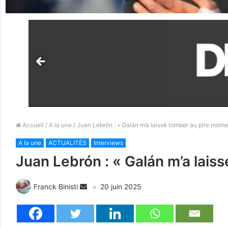
Accueil
/
A la une
/ Juan Lebrón : « Galán m’a laissé tomber au pire mome
A la une
ACTUALITÉS
Interviews
Juan Lebrón : « Galán m’a lais
Franck Binisti
20 juin 2025