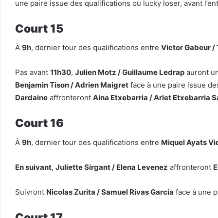
une paire issue des qualifications ou lucky loser, avant l’e
Court 15
À
9h
, dernier tour des qualifications entre
Victor Gabeur /
Pas avant
11h30
,
Julien Motz / Guillaume Ledrap
auront un
Benjamin Tison / Adrien Maigret
face à une paire issue des
Dardaine
affronteront
Aina Etxebarria / Arlet Etxebarria 
Court 16
À
9h
, dernier tour des qualifications entre
Miquel Ayats Vi
En suivant
,
Juliette Sirgant / Elena Levenez
affronteront
E
Suivront
Nicolas Zurita / Samuel Rivas Garcia
face à une pa
Court 17