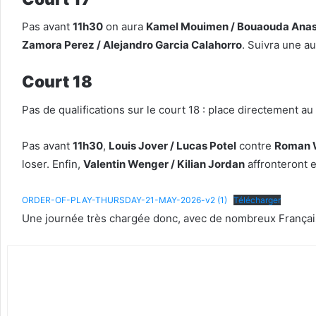
Pas avant
11h30
on aura
Kamel Mouimen / Bouaouda Ana
Zamora Perez / Alejandro Garcia Calahorro
. Suivra une au
Court 18
Pas de qualifications sur le court 18 : place directement au 
Pas avant
11h30
,
Louis Jover / Lucas Potel
contre
Roman W
loser. Enfin,
Valentin Wenger / Kilian Jordan
affronteront e
ORDER-OF-PLAY-THURSDAY-21-MAY-2026-v2 (1)
Télécharger
Une journée très chargée donc, avec de nombreux Français e