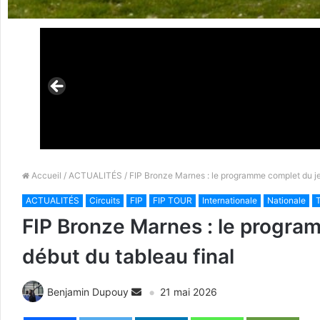
Accueil
/
ACTUALITÉS
/ FIP Bronze Marnes : le programme complet du jeud
ACTUALITÉS
Circuits
FIP
FIP TOUR
Internationale
Nationale
T
FIP Bronze Marnes : le programm
début du tableau final
Benjamin Dupouy
21 mai 2026