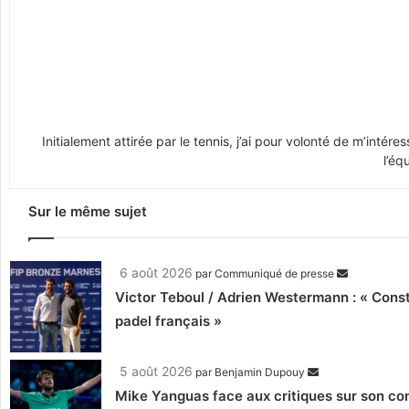
Initialement attirée par le tennis, j’ai pour volonté de m’intér
l’éq
Sur le même sujet
6 août 2026
par
Communiqué de presse
Victor Teboul / Adrien Westermann : « Cons
padel français »
5 août 2026
par
Benjamin Dupouy
Mike Yanguas face aux critiques sur son com