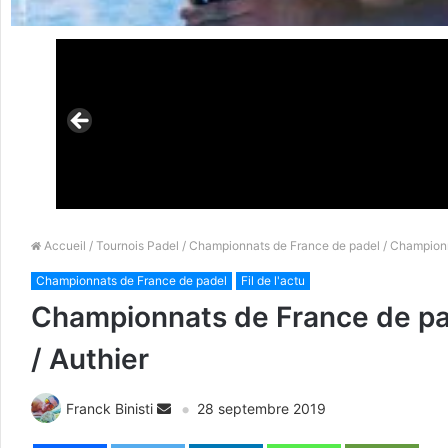
Accueil
/
Tournois Padel
/
Championnats de France de padel
/ Championna
Championnats de France de padel
Fil de l'actu
Championnats de France de pade
/ Authier
Franck Binisti
28 septembre 2019