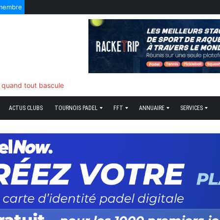
 membre
5 Août 2026
f quand tout bascule
ACTUS CLUBS
TOURNOIS PADEL
FFT
ANNUAIRE
SERVICES