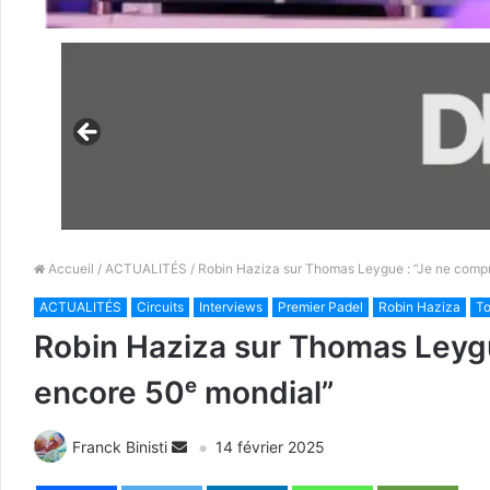
Accueil
/
ACTUALITÉS
/ Robin Haziza sur Thomas Leygue : “Je ne compre
ACTUALITÉS
Circuits
Interviews
Premier Padel
Robin Haziza
To
Robin Haziza sur Thomas Leygue
encore 50ᵉ mondial”
Franck Binisti
14 février 2025