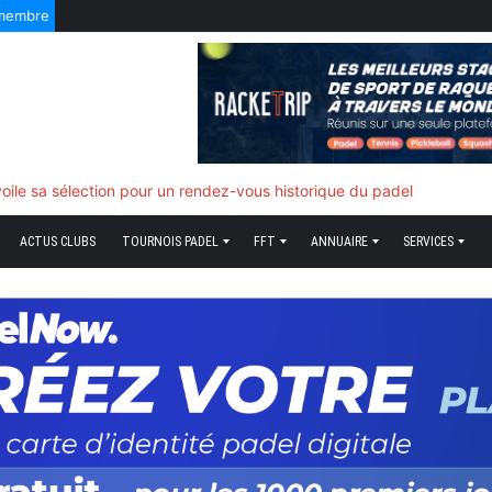
 membre
f quand tout bascule
ACTUS CLUBS
TOURNOIS PADEL
FFT
ANNUAIRE
SERVICES