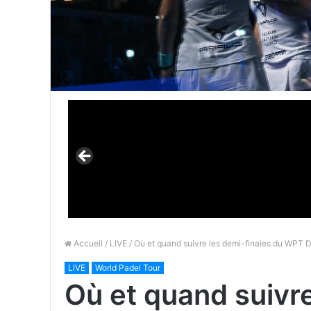
Accueil
/
LIVE
/ Où et quand suivre les demi-finales du WPT
LIVE
World Padel Tour
Où et quand suivre