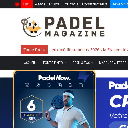
LIVE
Matos
Clubs
Tournois
Constructeurs
Devenir
6 Août 2026
10 Juin 2026
Skip
to
content
Toute l'actu
Chingotto, ciblé tout le match mais décisi
ACCUEIL
TOUTE L’INFO
TECH & TAC
MARQUES & TESTS