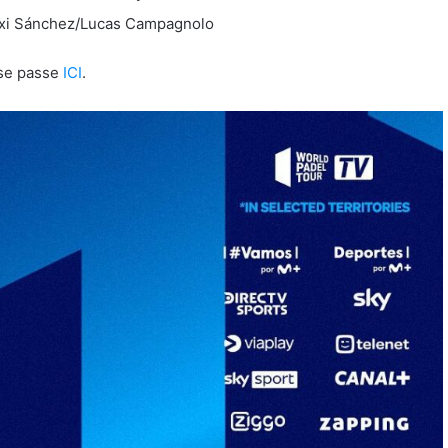
axi Sánchez/Lucas Campagnolo
 se passe
ICI
.