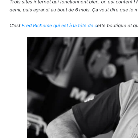
Trois sites internet qui fonctionnent bien, on est content 
demi, puis agrandi au bout de 6 mois. Ça veut dire que le 
C’est
Fred Richeme qui est à la tête de
c
ette boutique
et q