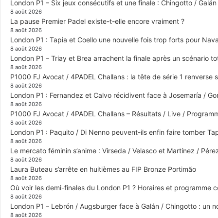
London P1 – Six jeux consécutifs et une finale : Chingotto / Galá
8 août 2026
La pause Premier Padel existe-t-elle encore vraiment ?
8 août 2026
London P1 : Tapia et Coello une nouvelle fois trop forts pour Navar
8 août 2026
London P1 – Triay et Brea arrachent la finale après un scénario 
8 août 2026
P1000 FJ Avocat / 4PADEL Challans : la tête de série 1 renverse 
8 août 2026
London P1 : Fernandez et Calvo récidivent face à Josemaría / Gon
8 août 2026
P1000 FJ Avocat / 4PADEL Challans – Résultats / Live / Program
8 août 2026
London P1 : Paquito / Di Nenno peuvent-ils enfin faire tomber Tap
8 août 2026
Le mercato féminin s’anime : Virseda / Velasco et Martínez / Pér
8 août 2026
Laura Buteau s’arrête en huitièmes au FIP Bronze Portimão
8 août 2026
Où voir les demi-finales du London P1 ? Horaires et programme 
8 août 2026
London P1 – Lebrón / Augsburger face à Galán / Chingotto : un no
8 août 2026