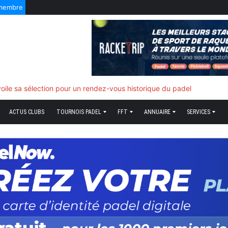
 membre
f quand tout bascule
ACTUS CLUBS
TOURNOIS PADEL
FFT
ANNUAIRE
SERVICES