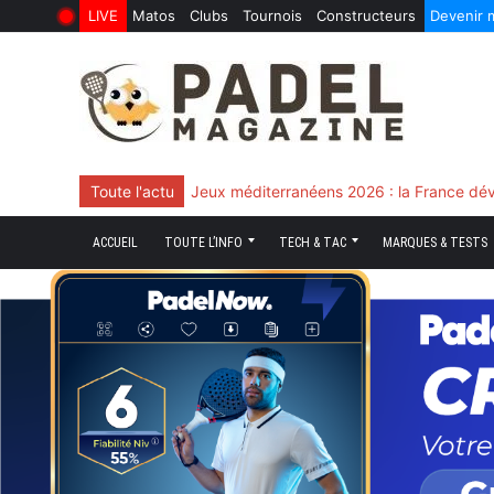
LIVE
Matos
Clubs
Tournois
Constructeurs
Devenir
6 Août 2026
10 Juin 2026
Skip
to
content
Toute l'actu
Chingotto, ciblé tout le match mais décisi
ACCUEIL
TOUTE L’INFO
TECH & TAC
MARQUES & TESTS