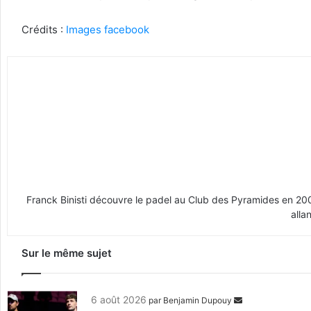
Crédits :
Images facebook
Franck Binisti découvre le padel au Club des Pyramides en 2009 
alla
Sur le même sujet
6 août 2026
par
Benjamin Dupouy