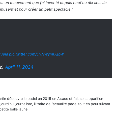
est un mouvement que j’ai inventé depuis neuf ou dix ans. Je
amusent et pour créer un petit spectacle.
“
zuela
pic.twitter.com/LNNWym6QbW
ez)
April 11, 2024
rtin découvre le padel en 2015 en Alsace et fait son apparition
urd’hui journaliste, il traite de l’actualité padel tout en poursuivant
tite balle jaune !