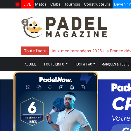
LIVE
Matos
Clubs
Tournois
Constructeurs
Devenir
6 Août 2026
10 Juin 2026
Skip
to
content
Toute l'actu
Chingotto, ciblé tout le match mais décisi
ACCUEIL
TOUTE L’INFO
TECH & TAC
MARQUES & TESTS