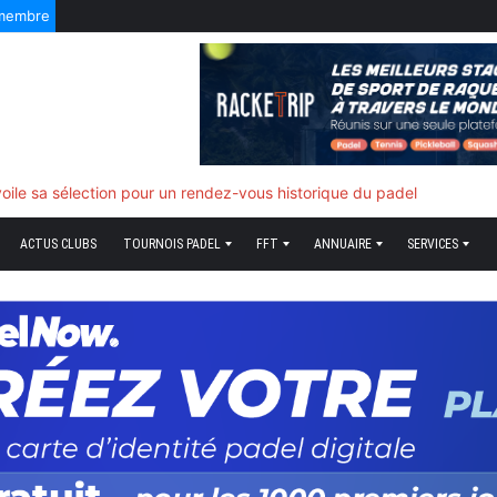
 membre
f quand tout bascule
ACTUS CLUBS
TOURNOIS PADEL
FFT
ANNUAIRE
SERVICES