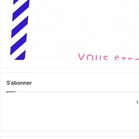
S’abonner
L