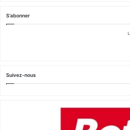
S’abonner
L
Suivez-nous