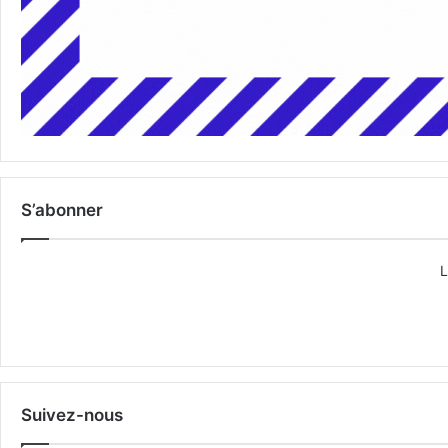
S’abonner
L
Suivez-nous