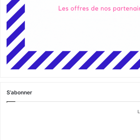
S’abonner
L