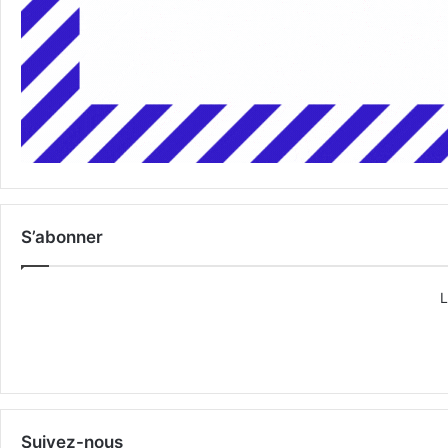
S’abonner
L
Suivez-nous